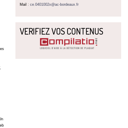
Mail :
ce.0401002x@ac-bordeaux.fr
VERIFIEZ VOS CONTENUS
des
s
Un
web