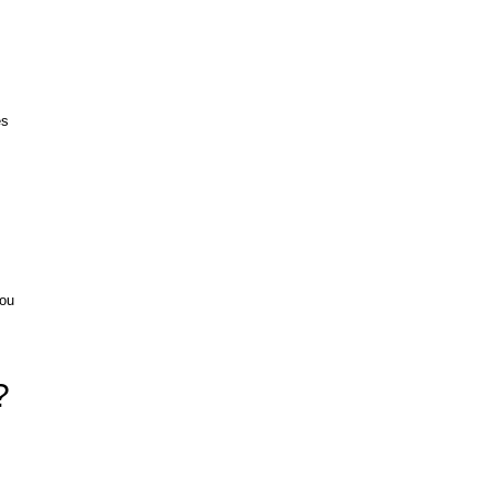
es
 ou
?