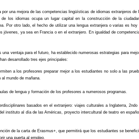
sa por una mejora de las competencias lingüísticas de idiomas extranjeros de 
 de los idiomas ocupa un lugar capital en la construcción de la ciudada
 Por otro lado, el hecho de utilizar una lengua extranjera o varias es hoy
os jóvenes, ya sea en Francia o en el extranjero. En igualdad de competenci
s una ventaja para el futuro, ha establecido numerosas estrategias para mejo
an desarrollado tres ejes principales:
miten a los profesores preparar mejor a los estudiantes no solo a las prue
én al mundo de mañana.
s aulas de lengua y formación de los profesores a numerosos programas.
disciplinares basados en el extranjero: viajes culturales a Inglaterra, 2ndo
del instituto al día de las Américas, proyecto intercultural de teatro en españo
ención de la carta de Erasmus+, que permitirá que los estudiantes se benefic
brir una puerta al empleo.