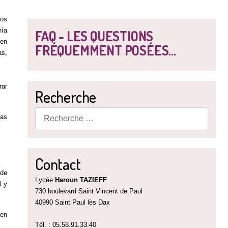
los
nía
FAQ - LES QUESTIONS
 en
FRÉQUEMMENT POSÉES...
as,
rar
Recherche
Rechercher
bas
Contact
 de
Lycée
Haroun TAZIEFF
l y
730 boulevard Saint Vincent de Paul
40990 Saint Paul lès Dax
ien
Tél. : 05.58.91.33.40