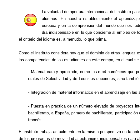
La voluntad de apertura internacional del instituto pa
alumnos. En nuestro establecimiento el aprendizaje
europea y en la comprensión del mundo que nos rodea.
día indispensable en lo que concierne al empleo de l
el criterio del idioma es, a menudo, lo que prima.
Como el instituto considera hoy que el dominio de otras lenguas e
las competencias de los estudiantes en este campo, en el cual se h
- Material caro y apropiado, como los mp4 numéricos que per
orales de Selectividad y de Técnicos superiores, sino tambi
- Integración de material informático en el aprendizaje en la
- Puesta en práctica de un número elevado de proyectos inter
bachillerato, a España, primero de bachillerato, participación 
francés…
El instituto trabaja actualmente en la misma perspectiva en la obt
de los programas de movilidad al extranjero, indispensables para a