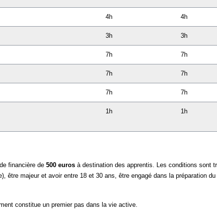
4h
4h
3h
3h
7h
7h
7h
7h
7h
7h
1h
1h
aide financière de
500 euros
à destination des apprentis. Les conditions sont t
sage), être majeur et avoir entre 18 et 30 ans, être engagé dans la préparation du
ent constitue un premier pas dans la vie active.