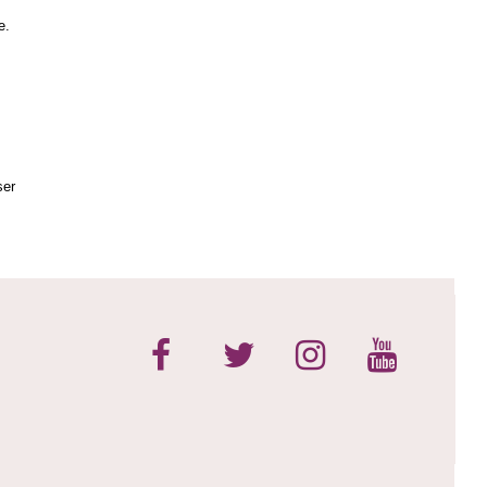
e.
ser