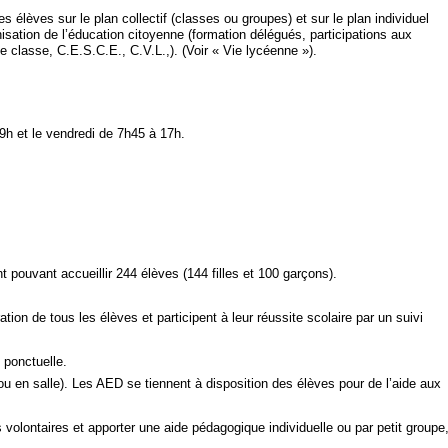
s élèves sur le plan collectif (classes ou groupes) et sur le plan individuel
sation de l’éducation citoyenne (formation délégués, participations aux
de classe, C.E.S.C.E., C.V.L.,). (Voir « Vie lycéenne »).
19h et le vendredi de 7h45 à 17h.
pouvant accueillir 244 élèves (144 filles et 100 garçons).
ation de tous les élèves et participent à leur réussite scolaire par un suivi
 ponctuelle.
 ou en salle). Les AED se tiennent à disposition des élèves pour de l’aide aux
volontaires et apporter une aide pédagogique individuelle ou par petit groupe