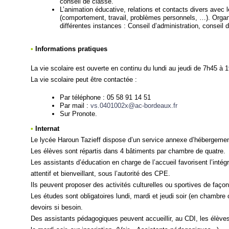
conseil de classe.
L’animation éducative, relations et contacts divers avec le
(comportement, travail, problèmes personnels, …). Organi
différentes instances : Conseil d’administration, conseil 
•
Informations pratiques
La vie scolaire est ouverte en continu du lundi au jeudi de 7h45 à 
La vie scolaire peut être contactée :
Par téléphone : 05 58 91 14 51
Par mail :
vs.0401002x@ac-bordeaux.fr
Sur Pronote.
•
Internat
Le lycée Haroun Tazieff dispose d’un service annexe d’hébergement 
Les élèves sont répartis dans 4 bâtiments par chambre de quatre.
Les assistants d’éducation en charge de l’accueil favorisent l’intégr
attentif et bienveillant, sous l’autorité des CPE.
Ils peuvent proposer des activités culturelles ou sportives de façon
Les études sont obligatoires lundi, mardi et jeudi soir (en chambre
devoirs si besoin.
Des assistants pédagogiques peuvent accueillir, au CDI, les élèves 