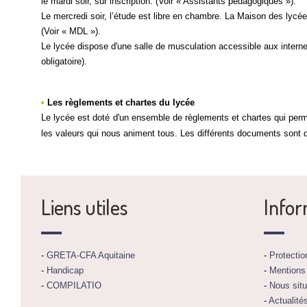
le mardi soir, sur inscription. (Voir « Assistants pédagogiques »).
Le mercredi soir, l’étude est libre en chambre. La Maison des lycéen
(Voir « MDL »).
Le lycée dispose d'une salle de musculation accessible aux intern
obligatoire).
•
Les règlements et chartes du lycée
Le lycée est doté d'un ensemble de règlements et chartes qui perm
les valeurs qui nous animent tous. Les différents documents sont 
Liens utiles
Infor
-
GRETA-CFA Aquitaine
-
Protecti
-
Handicap
-
Mentions
-
COMPILATIO
-
Nous situ
-
Actualité